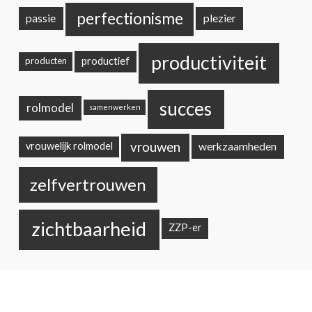
perfectionisme
passie
plezier
productiviteit
productief
producten
succes
rolmodel
samenwerken
vrouwen
werkzaamheden
vrouwelijk rolmodel
zelfvertrouwen
zichtbaarheid
ZZP-er