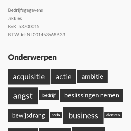
Bedrijfsgegevens
Jikkies
KvK: 53700015
BTW-id: NL001453668B33
Onderwerpen
acquisitie
actie
ambitie
angst
beslissingen nemen
bedrijf
business
bewijsdrang
brein
diensten