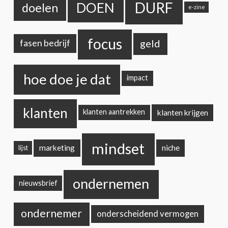
DURF
DOEN
doelen
e-zine
focus
geld
fasen bedrijf
hoe doe je dat
impact
klanten
klanten krijgen
klanten aantrekken
mindset
marketing
niche
lijst
ondernemen
nieuwsbrief
ondernemer
onderscheidend vermogen