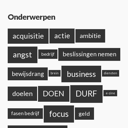
Onderwerpen
acquisitie
actie
ambitie
angst
beslissingen nemen
bedrijf
business
bewijsdrang
brein
diensten
DURF
DOEN
doelen
e-zine
focus
geld
fasen bedrijf