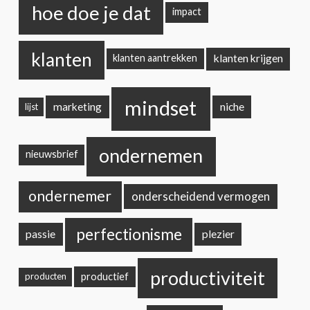
hoe doe je dat
impact
klanten
klanten krijgen
klanten aantrekken
mindset
marketing
niche
lijst
ondernemen
nieuwsbrief
ondernemer
onderscheidend vermogen
perfectionisme
passie
plezier
productiviteit
productief
producten