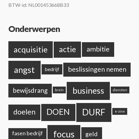
BTW-id: NL001453668B33
Onderwerpen
acquisitie
actie
ambitie
angst
beslissingen nemen
bedrijf
business
bewijsdrang
brein
diensten
DURF
DOEN
doelen
e-zine
focus
geld
fasen bedrijf