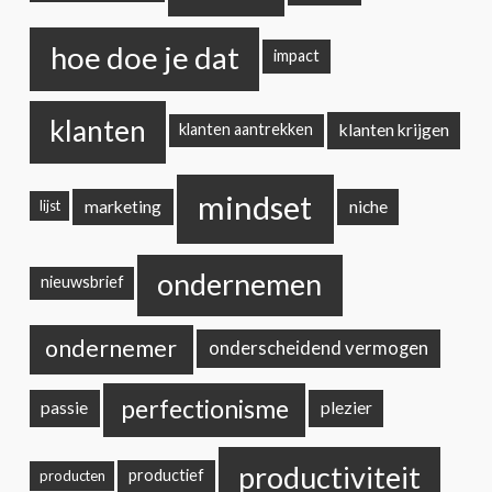
hoe doe je dat
impact
klanten
klanten krijgen
klanten aantrekken
mindset
marketing
niche
lijst
ondernemen
nieuwsbrief
ondernemer
onderscheidend vermogen
perfectionisme
passie
plezier
productiviteit
productief
producten