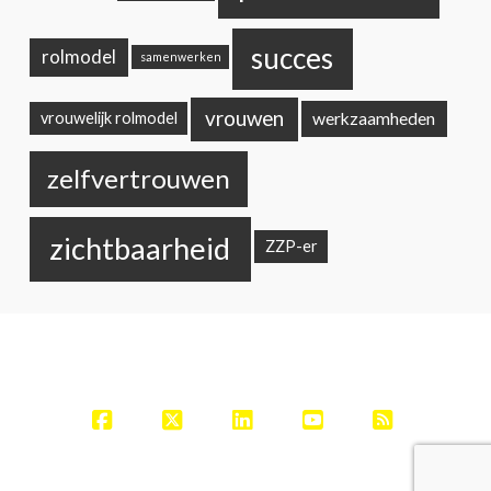
succes
rolmodel
samenwerken
vrouwen
werkzaamheden
vrouwelijk rolmodel
zelfvertrouwen
zichtbaarheid
ZZP-er
Facebook
X
LinkedIn
YouTube
RSS