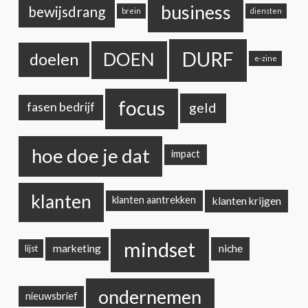
business
bewijsdrang
brein
diensten
DURF
DOEN
doelen
e-zine
focus
geld
fasen bedrijf
hoe doe je dat
impact
klanten
klanten krijgen
klanten aantrekken
mindset
marketing
niche
lijst
ondernemen
nieuwsbrief