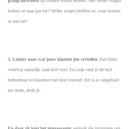
graag antwoord
op zouden willen hebben. Met welke vragen
komen ze naar jou toe? Welke zorgen hebben ze, waar komen
ze niet uit?
3. Luister naar wat jouw klanten jou vertellen.
Een klant
vertelt je namelijk vaak heel veel. En vaak vind je dit heel
herkenbaar en daardoor niet heel vreemd. Het is je vakgebied
ten slotte, denk je.
En daar zit juist het interessante:
gebruik die informatie om