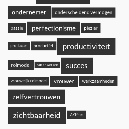
ondernemer
onderscheidend vermogen
perfectionisme
passie
plezier
productiviteit
productief
producten
succes
rolmodel
samenwerken
vrouwen
werkzaamheden
vrouwelijk rolmodel
zelfvertrouwen
zichtbaarheid
ZZP-er