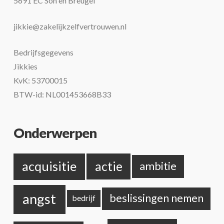
5691 EC Son en Breugel
jikkie@zakelijkzelfvertrouwen.nl
Bedrijfsgegevens
Jikkies
KvK: 53700015
BTW-id: NL001453668B33
Onderwerpen
acquisitie
actie
ambitie
angst
beslissingen nemen
bedrijf