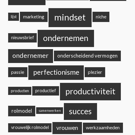
mindset
marketing
niche
lijst
ondernemen
nieuwsbrief
ondernemer
onderscheidend vermogen
perfectionisme
passie
plezier
productiviteit
productief
producten
succes
rolmodel
samenwerken
vrouwen
werkzaamheden
vrouwelijk rolmodel