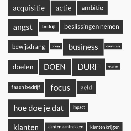
acquisitie
actie
ambitie
angst
beslissingen nemen
bedrijf
business
bewijsdrang
brein
diensten
DURF
DOEN
doelen
e-zine
focus
geld
fasen bedrijf
hoe doe je dat
impact
klanten
klanten krijgen
klanten aantrekken