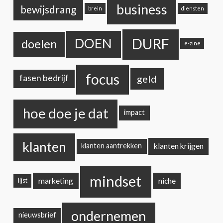
business
bewijsdrang
brein
diensten
DURF
DOEN
doelen
e-zine
focus
geld
fasen bedrijf
hoe doe je dat
impact
klanten
klanten krijgen
klanten aantrekken
mindset
marketing
niche
lijst
ondernemen
nieuwsbrief