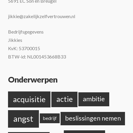
5691 EC Son en Breugel
jikkie@zakelijkzelfvertrouwen.nl
Bedrijfsgegevens
Jikkies
KvK: 53700015
BTW-id: NL001453668B33
Onderwerpen
acquisitie
actie
ambitie
angst
beslissingen nemen
bedrijf