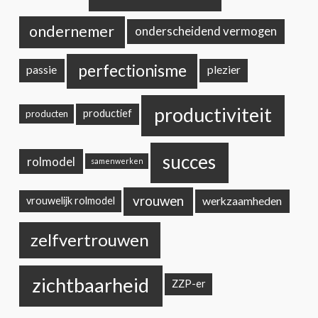
ondernemer
onderscheidend vermogen
perfectionisme
passie
plezier
productiviteit
productief
producten
succes
rolmodel
samenwerken
vrouwen
werkzaamheden
vrouwelijk rolmodel
zelfvertrouwen
zichtbaarheid
ZZP-er