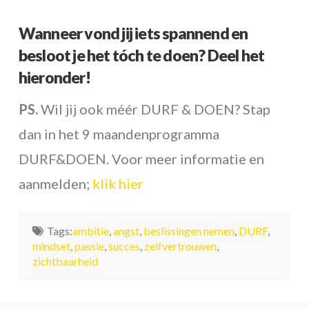
Wanneer vond jij iets spannend en
besloot je het tóch te doen? Deel het
hieronder!
PS.
Wil jij ook méér DURF & DOEN? Stap
dan in het 9 maandenprogramma
DURF&DOEN. Voor meer informatie en
aanmelden;
klik hier
Tags:
ambitie
,
angst
,
beslissingen nemen
,
DURF
,
mindset
,
passie
,
succes
,
zelfvertrouwen
,
zichtbaarheid