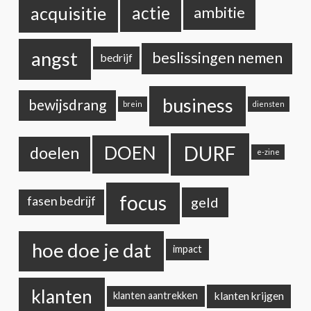
acquisitie
actie
ambitie
angst
beslissingen nemen
bedrijf
business
bewijsdrang
brein
diensten
DURF
DOEN
doelen
e-zine
focus
geld
fasen bedrijf
hoe doe je dat
impact
klanten
klanten krijgen
klanten aantrekken