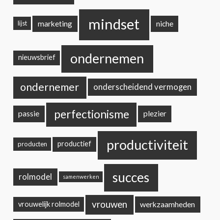
mindset
marketing
niche
lijst
ondernemen
nieuwsbrief
ondernemer
onderscheidend vermogen
perfectionisme
passie
plezier
productiviteit
productief
producten
succes
rolmodel
samenwerken
vrouwen
werkzaamheden
vrouwelijk rolmodel