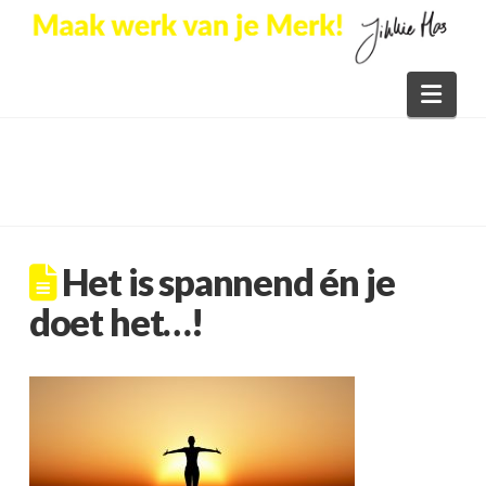
Nav
Het is spannend én je
doet het…!