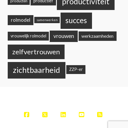
productiviteit
productief
producten
succes
rolmodel
samenwerken
vrouwen
werkzaamheden
vrouwelijk rolmodel
zelfvertrouwen
zichtbaarheid
ZZP-er