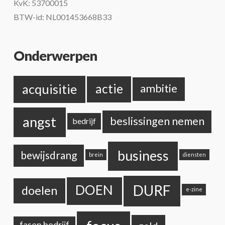
KvK: 53700015
BTW-id: NL001453668B33
Onderwerpen
acquisitie
actie
ambitie
angst
beslissingen nemen
bedrijf
business
bewijsdrang
brein
diensten
DURF
DOEN
doelen
e-zine
fasen bedrijf