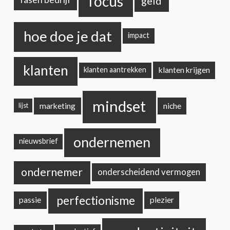
focus
geld
hoe doe je dat
impact
klanten
klanten krijgen
klanten aantrekken
mindset
marketing
niche
lijst
ondernemen
nieuwsbrief
ondernemer
onderscheidend vermogen
perfectionisme
passie
plezier