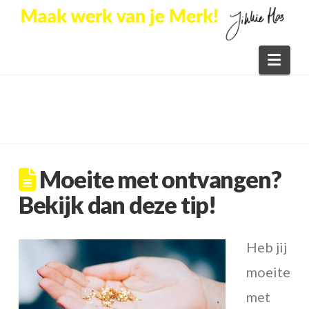
Nav
Moeite met ontvangen?
Bekijk dan deze tip!
Heb jij
moeite
met