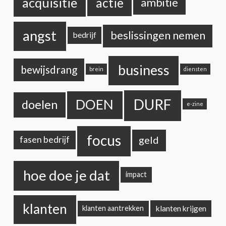
acquisitie
actie
ambitie
angst
beslissingen nemen
bedrijf
business
bewijsdrang
brein
diensten
DURF
DOEN
doelen
e-zine
focus
geld
fasen bedrijf
hoe doe je dat
impact
klanten
klanten krijgen
klanten aantrekken