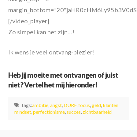
margin_bottom=”20″]aHR0cHM6Ly95b3V0
[/video_player]
Zo simpel kan het zijn…!
Ik wens je veel ontvang-plezier!
Heb jij moeite met ontvangen of juist
niet? Vertel het mij hieronder!
Tags:
ambitie
,
angst
,
DURF
,
focus
,
geld
,
klanten
,
mindset
,
perfectionisme
,
succes
,
zichtbaarheid