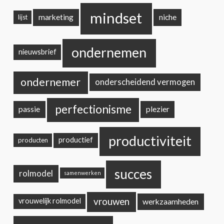
mindset
marketing
niche
lijst
ondernemen
nieuwsbrief
ondernemer
onderscheidend vermogen
perfectionisme
passie
plezier
productiviteit
productief
producten
succes
rolmodel
samenwerken
vrouwen
werkzaamheden
vrouwelijk rolmodel