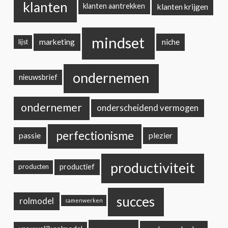
klanten
klanten krijgen
klanten aantrekken
mindset
marketing
niche
lijst
ondernemen
nieuwsbrief
ondernemer
onderscheidend vermogen
perfectionisme
passie
plezier
productiviteit
productief
producten
succes
rolmodel
samenwerken