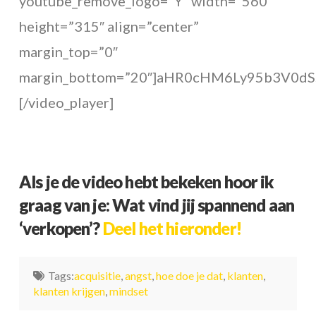
youtube_remove_logo=”Y” width=”560″
height=”315″ align=”center”
margin_top=”0″
margin_bottom=”20″]aHR0cHM6Ly95b3V0d
[/video_player]
Als je de video hebt bekeken hoor ik
graag van je: Wat vind jij spannend aan
‘verkopen’?
Deel het hieronder!
Tags:
acquisitie
,
angst
,
hoe doe je dat
,
klanten
,
klanten krijgen
,
mindset