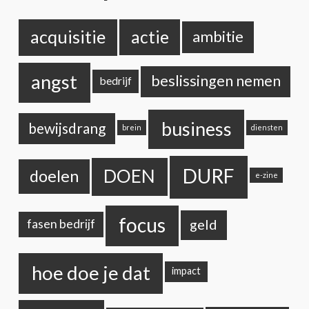
acquisitie
actie
ambitie
angst
beslissingen nemen
bedrijf
business
bewijsdrang
brein
diensten
DURF
DOEN
doelen
e-zine
focus
geld
fasen bedrijf
hoe doe je dat
impact