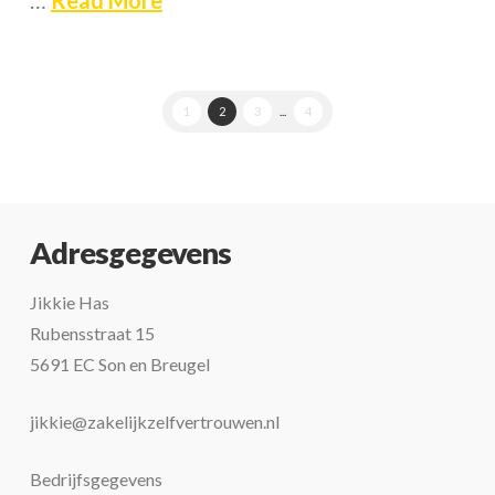
…
Read More
1
2
3
...
4
Adresgegevens
Jikkie Has
Rubensstraat 15
5691 EC Son en Breugel
jikkie@zakelijkzelfvertrouwen.nl
Bedrijfsgegevens