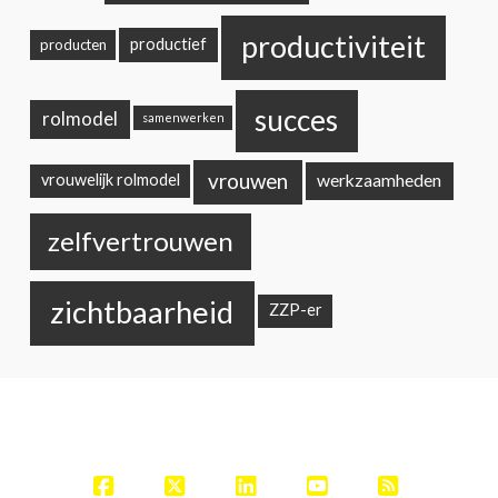
productiviteit
productief
producten
succes
rolmodel
samenwerken
vrouwen
werkzaamheden
vrouwelijk rolmodel
zelfvertrouwen
zichtbaarheid
ZZP-er