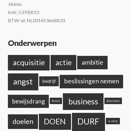
Jikkies
KvK: 53700015
BTW-id: NL001453668B33
Onderwerpen
acquisitie
actie
ambitie
angst
beslissingen nemen
bedrijf
business
bewijsdrang
brein
diensten
DURF
DOEN
doelen
e-zine