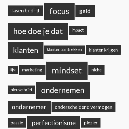
focus
geld
fasen bedrijf
hoe doe je dat
impact
klanten
klanten krijgen
klanten aantrekken
mindset
marketing
niche
lijst
ondernemen
nieuwsbrief
ondernemer
onderscheidend vermogen
perfectionisme
passie
plezier